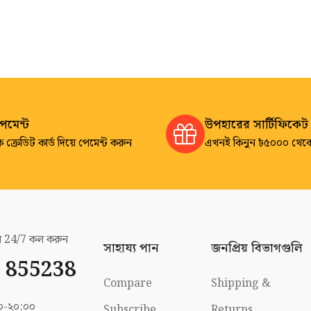
পেমেন্ট
উপহারের সার্টিফিকেট
 ক্রেডিট কার্ড দিয়ে পেমেন্ট করুন
এখনই কিনুন ৳৫০০০ থেক
ের 24/7 কল করুন
সাহায্য পান
জনপ্রিয় বিভাগগুলি
 855238
Compare
Shipping &
০০-২০:০০
Subscribe
Returns