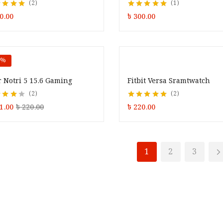
2
1
d
5.00
out of
Rated
5.00
out of
0.00
৳
300.00
5
3%
 Notri 5 15.6 Gaming
Fitbit Versa Sramtwatch
2
2
d
4.00
Rated
5.00
out of
1.00
৳
220.00
৳
220.00
 5
5
1
2
3