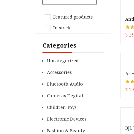
Featured products
Ant
In stock
Rate
৳
15
out of
Categories
Uncategorized
Accessories
Art
Bluetooth Audio
Rate
৳
10
of 5
Cameras Degital
Children Toys
Electronic Devices
BJL
Fashion & Beauty