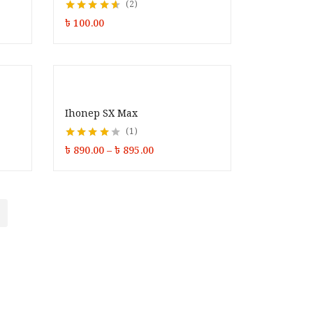
2
Rated
4.50
out
৳
100.00
of 5
Ihonep SX Max
1
Rated
4.00
৳
890.00
–
৳
895.00
out of 5