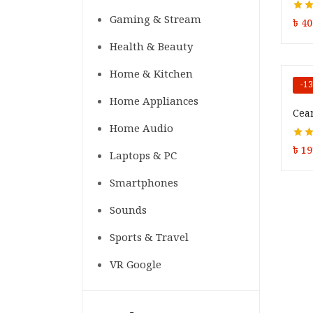
Gaming & Stream
Rate
৳
40
5
Health & Beauty
Home & Kitchen
-1
Home Appliances
Cear
Home Audio
Rate
৳
19
Laptops & PC
out of
Smartphones
Sounds
Sports & Travel
VR Google