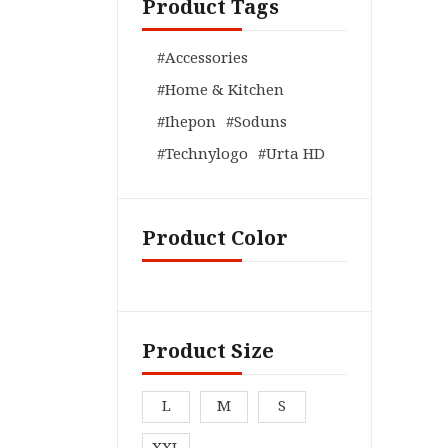
Product Tags
Accessories
Home & Kitchen
Ihepon
Soduns
Technylogo
Urta HD
Product Color
Product Size
L
M
S