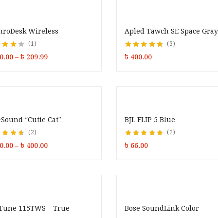
hroDesk Wireless
Apled Tawch SE Space Gray
1
3
d
4.00
Rated
4.67
out
0.00
–
৳
209.99
৳
400.00
 5
of 5
+Sound “Cutie Cat”
BJL FLIP 5 Blue
2
2
d
4.50
out
Rated
5.00
out of
0.00
–
৳
400.00
৳
66.00
5
 Tune 115TWS – True
Bose SoundLink Color