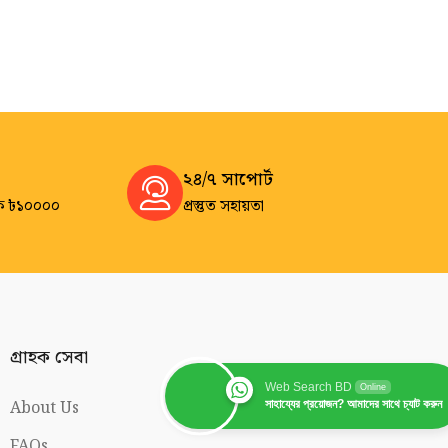
২৪/৭ সাপোর্ট
ে ৳১০০০০
প্রস্তুত সহায়তা
গ্রাহক সেবা
Web Search BD
Online
About Us
সাহায্যের প্রয়োজন? আমাদের সাথে চ্যাট করুন
FAQs