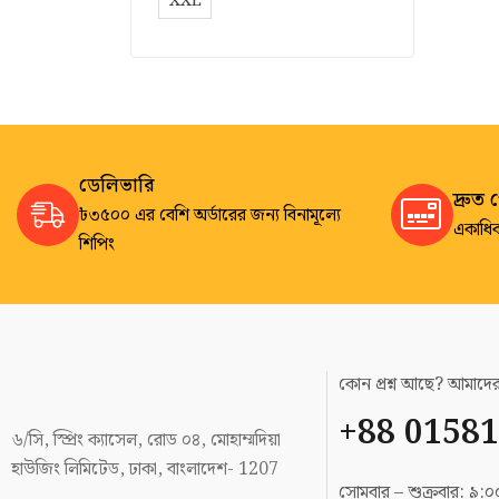
XXL
ডেলিভারি
দ্রুত 
৳৩৫০০ এর বেশি অর্ডারের জন্য বিনামূল্যে
একাধিক
শিপিং
কোন প্রশ্ন আছে? আমাদ
+88 01581
৬/সি, স্প্রিং ক্যাসেল, রোড ০৪, মোহাম্মদিয়া
হাউজিং লিমিটেড, ঢাকা, বাংলাদেশ- 1207
সোমবার – শুক্রবার: ৯: